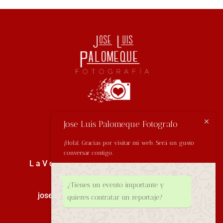
Jose Luis Palomeque Fotografo
Información de Contacto
¡Hola!. Gracias por visitar mi web. Será un gusto
conversar contigo.
L a V de 10h a 13:30h y 17h a 20h I Móvil: 625
167 658
¿Tienes un evento importante y
joseluispalomequefotografia@gmail.com
quieres contratar un reportaje?